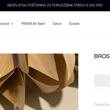
BESPLATNA POŠTARINA ZA PORUDŽBINE PREKO 6.000 RSD
PREMIUM Nakit
Satovi
Šubare
oizvodi
BROS
Ovaj proiz