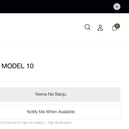
0
 MODEL 10
Nema Na Stanju
Notify Me When Available
vod trenutno nije na stanju i nije dostupan.