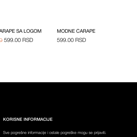
ARAPE SA LOGOM
MODNE ČARAPE
599.00
RSD
599.00
RSD
D
KORISNE INFORMACIJE
Sve pogrešne informacije i ostale pogreške mogu se prijaviti.