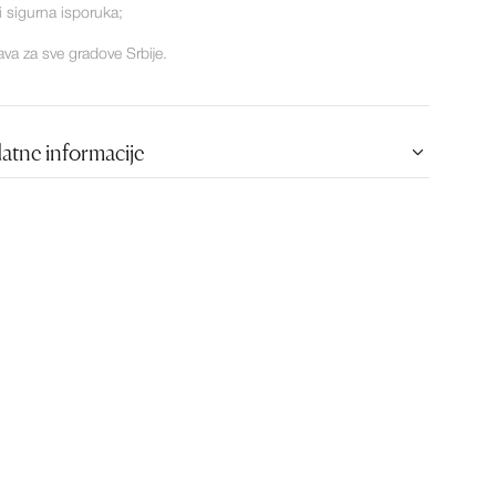
 i sigurna isporuka;
ava za sve gradove Srbije.
atne informacije