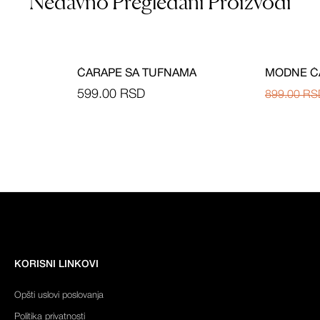
Nedavno Pregledani Proizvodi
-37%
ČARAPE SA TUFNAMA
MODNE Č
599.00
RSD
899.00
RS
KORISNI LINKOVI
Opšti uslovi poslovanja
Politika privatnosti