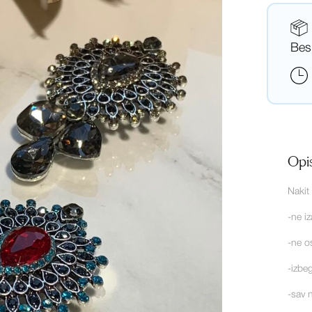
Bes
Opi
Nakit 
-ne iz
-ne o
-izbe
-sav 