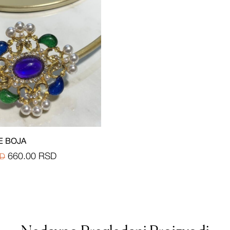
E BOJA
660.00
RSD
D