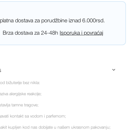
platna dostava za porudžbine iznad 6.000rsd.
Brza dostava za 24-48h
Isporuka i povraćaj
s
od bižuterije bez nikla:
aziva alergijske reakcije;
stavlja tamne tragove;
gavati kontakt sa vodom i parfemom;
nakit kupljen kod nas dobijate u našem ukrasnom pakovanju;