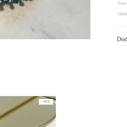
-brza
-dost
Dod
-45%