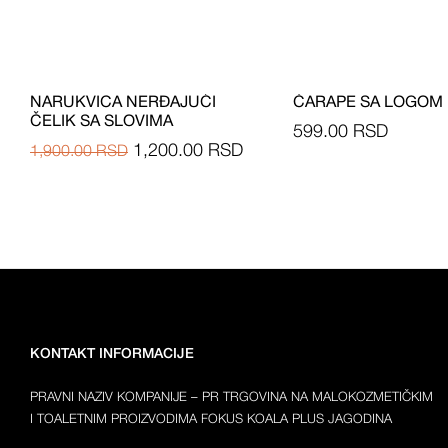
NARUKVICA NERĐAJUĆI
ČARAPE SA LOGOM
ČELIK SA SLOVIMA
599.00
RSD
1,200.00
RSD
1,900.00
RSD
KONTAKT INFORMACIJE
PRAVNI NAZIV KOMPANIJE – PR TRGOVINA NA MALOKOZMETIČKIM
I TOALETNIM PROIZVODIMA FOKUS KOALA PLUS JAGODINA