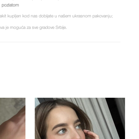
pozlatom
akit kupljen kod nas dobijate u našem ukrasnom pakovanju;
va je moguća za sve gradove Srbije.