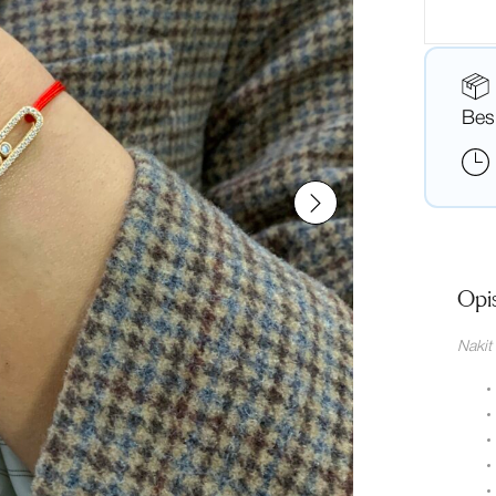
Bes
Opi
Nakit