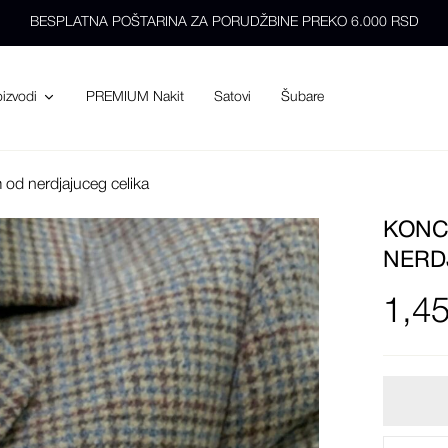
BESPLATNA POŠTARINA ZA PORUDŽBINE PREKO 6.000 RSD
PREMIUM Nakit
Satovi
Šubare
oizvodi
 od nerdjajuceg celika
KONC
NERD
1,4