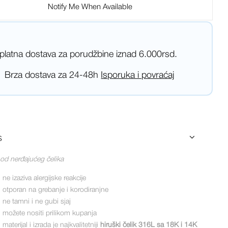
Notify Me When Available
platna dostava za porudžbine iznad 6.000rsd.
Brza dostava za 24-48h
Isporuka i povraćaj
s
 od nerđajućeg čelika
ne izaziva alergijske reakcije
otporan na grebanje i korodiranjne
ne tamni i ne gubi sjaj
možete nositi prilikom kupanja
materijal i izrada je najkvalitetniji
hiruški čelik 316L sa 18K i 14K