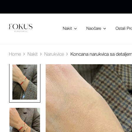
Nakit
Naočare
Ostali Pr
Home
Nakit
Narukvice
Koncana narukvica sa detaljem