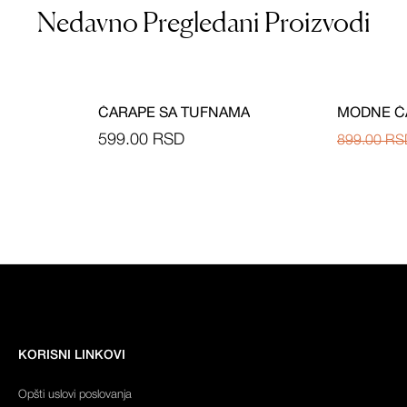
Nedavno Pregledani Proizvodi
-37%
ČARAPE SA TUFNAMA
MODNE Č
599.00
RSD
899.00
RS
KORISNI LINKOVI
Opšti uslovi poslovanja