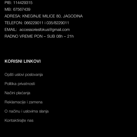
PIB: 114429315
MB: 67567439
ADRESA: KNEGINJE MILICE 80, JAGODINA
TELEFON: 066229011 i 035/8229011
EMAIL: accessoriesfokus@gmail.com
RADNO VREME PON – SUB 08h – 21h
KORISNI LINKOVI
Opšti uslovi poslovanja
Politika privatnosti
Načini plaćanja
Reklamacije i zamena
O načinu i uslovima slanja
Kontaktirajte nas