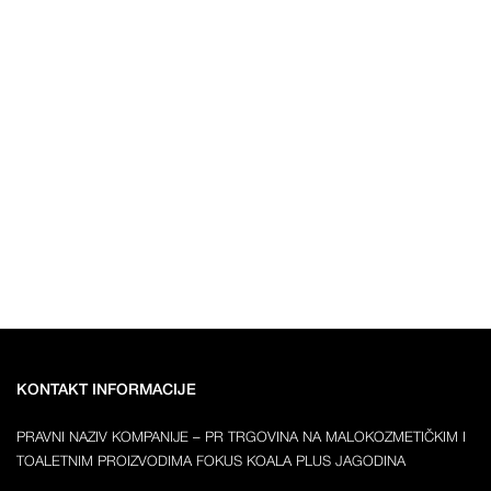
KONTAKT INFORMACIJE
PRAVNI NAZIV KOMPANIJE – PR TRGOVINA NA MALOKOZMETIČKIM I
TOALETNIM PROIZVODIMA FOKUS KOALA PLUS JAGODINA