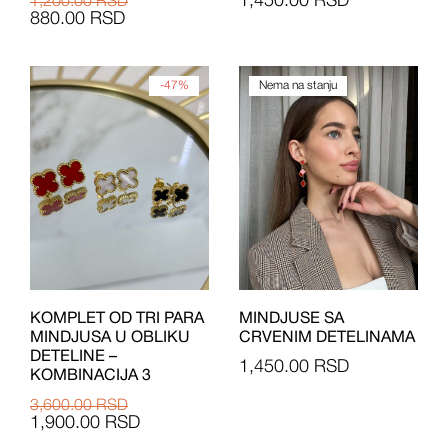
1,450.00
RSD
1,200.00
RSD
880.00
RSD
-47%
Nema na stanju
KOMPLET OD TRI PARA
MINDJUSE SA
MINDJUSA U OBLIKU
CRVENIM DETELINAMA
DETELINE –
1,450.00
RSD
KOMBINACIJA 3
3,600.00
RSD
1,900.00
RSD