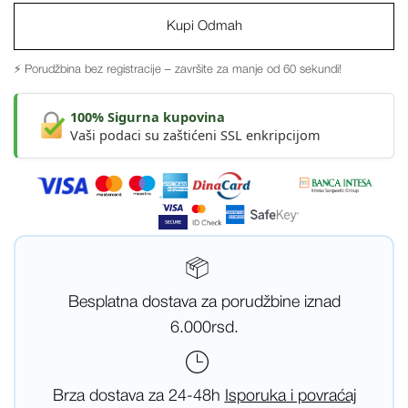
Kupi Odmah
⚡ Porudžbina bez registracije – završite za manje od 60 sekundi!
100% Sigurna kupovina
Vaši podaci su zaštićeni SSL enkripcijom
Besplatna dostava za porudžbine iznad
6.000rsd.
Brza dostava za 24-48h
Isporuka i povraćaj