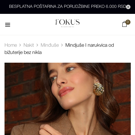
BESPLATNA POŠTARINA ZA PORUDŽBINE PREKO 6.000 RSD
0
Home
Nakit
Minđuše
Mindjuše I narukvica od
bižuterije bez nikla