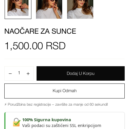
NAOČARE ZA SUNCE
1,500.00
RSD
Dodaj U Korpu
Kupi Odmah
⚡ Porudžbina bez registracije – završite za manje od 60 sekundi!
100% Sigurna kupovina
Vaši podaci su zaštićeni SSL enkripcijom