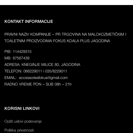
KONTAKT INFORMACIJE
PRAVNI NAZIV KOMPANIJE – PR TRGOVINA NA MALOKOZMETIČKIM I
TOALETNIM PROIZVODIMA FOKUS KOALA PLUS JAGODINA
PIB: 114429315
MB: 67567439
ADRESA: KNEGINJE MILICE 80, JAGODINA
TELEFON: 066229011 i 035/8229011
EMAIL: accessoriesfokus@gmail.com
RADNO VREME PON – SUB 08h – 21h
KORISNI LINKOVI
Opšti uslovi poslovanja
Politika privatnosti