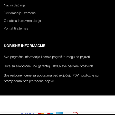
Načini plaćanja
Reklamacije i zamena
O načinu i uslovima slanja
Kontaktirajte nas
KORISNE INFORMACIJE
Sve pogrešne informacije i ostale pogreške mogu se prijaviti.
Slike su simbolične i ne garantuju 100% sve osobine proizvoda.
Sve redovne i cene sa popustima već uključuju PDV i podložne su
promjenama bez prethodne najave.