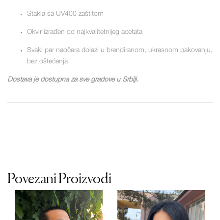
Stakla sa UV400 zaštitom
Okvir izrađen od najkvalitetnijeg acetata
Svaki par naočara dolazi u brendiranom, ukrasnom pakovanju,
bez oštećenja
Dostava je dostupna za sve gradove u Srbiji.
Povezani Proizvodi