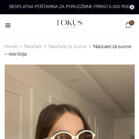
BESPLATNA POŠTARINA ZA PORUDŽBINE PREKO 6.000 RSD
0
Home
Naočare
Naočare za sunce
Naocare za sunce
– vise boja