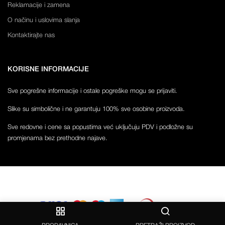
Reklamacije i zamena
O načinu i uslovima slanja
Kontaktirajte nas
KORISNE INFORMACIJE
Sve pogrešne informacije i ostale pogreške mogu se prijaviti.
Slike su simbolične i ne garantuju 100% sve osobine proizvoda.
Sve redovne i cene sa popustima već uključuju PDV i podložne su
promjenama bez prethodne najave.