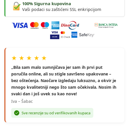
100% Sigurna kupovina
Vaši podaci su zaštićeni SSL enkripcijom
★ ★ ★ ★ ★
„Bila sam malo sumnjičava jer sam ih prvi put
poručila online, ali su stigle savršeno upakovane –
bez oštećenja. Naočare izgledaju luksuzno, a okvir je
mnogo kvalitetniji nego što sam očekivala. Nosim ih
svaki dan i još uvek su kao nove!
Iva – Šabac
Sve recenzije su od verifikovanih kupaca