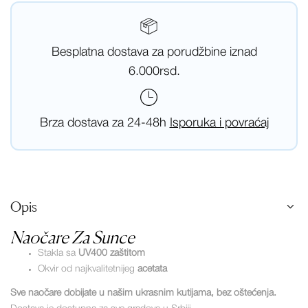
Besplatna dostava za porudžbine iznad
6.000rsd.
Brza dostava za 24-48h
Isporuka i povraćaj
Opis
Naočare Za Sunce
Stakla sa
UV400 zaštitom
Okvir od najkvalitetnijeg
acetata
Sve naočare dobijate u našim ukrasnim kutijama, bez oštećenja.