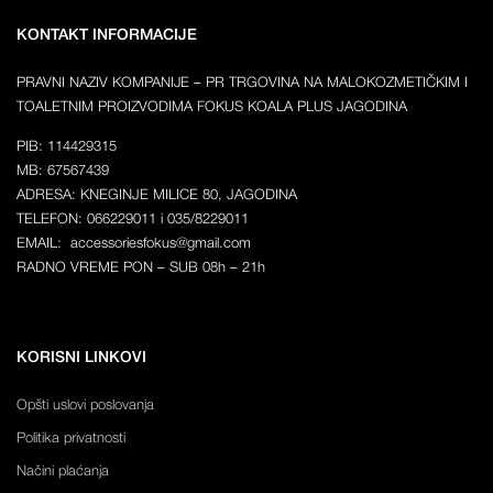
KONTAKT INFORMACIJE
PRAVNI NAZIV KOMPANIJE – PR TRGOVINA NA MALOKOZMETIČKIM I
TOALETNIM PROIZVODIMA FOKUS KOALA PLUS JAGODINA
PIB: 114429315
MB: 67567439
ADRESA: KNEGINJE MILICE 80, JAGODINA
TELEFON: 066229011 i 035/8229011
EMAIL: accessoriesfokus@gmail.com
RADNO VREME PON – SUB 08h – 21h
KORISNI LINKOVI
Opšti uslovi poslovanja
Politika privatnosti
Načini plaćanja