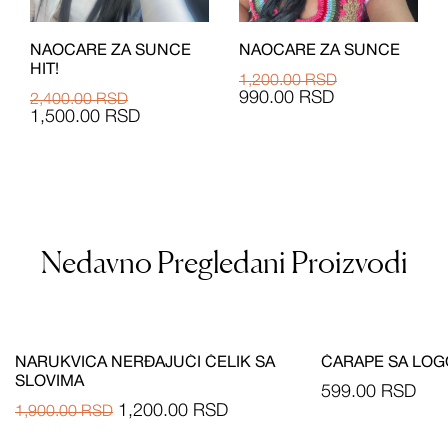
NAOCARE ZA SUNCE
NAOCARE ZA SUNCE
HIT!
1,200.00
RSD
990.00
RSD
2,400.00
RSD
1,500.00
RSD
Nedavno Pregledani Proizvodi
NARUKVICA NERĐAJUĆI ČELIK SA
ČARAPE SA LO
SLOVIMA
599.00
RSD
1,200.00
RSD
1,900.00
RSD