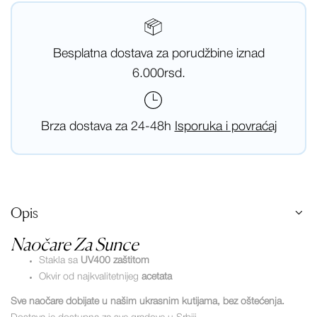
Besplatna dostava za porudžbine iznad
6.000rsd.
Brza dostava za 24-48h
Isporuka i povraćaj
Opis
Naočare Za Sunce
Stakla sa
UV400 zaštitom
Okvir od najkvalitetnijeg
acetata
Sve naočare dobijate u našim ukrasnim kutijama, bez oštećenja.