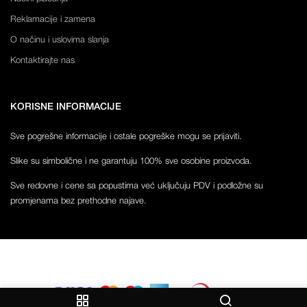
Reklamacije i zamena
O načinu i uslovima slanja
Kontaktirajte nas
KORISNE INFORMACIJE
Sve pogrešne informacije i ostale pogreške mogu se prijaviti.
Slike su simbolične i ne garantuju 100% sve osobine proizvoda.
Sve redovne i cene sa popustima već uključuju PDV i podložne su
promjenama bez prethodne najave.