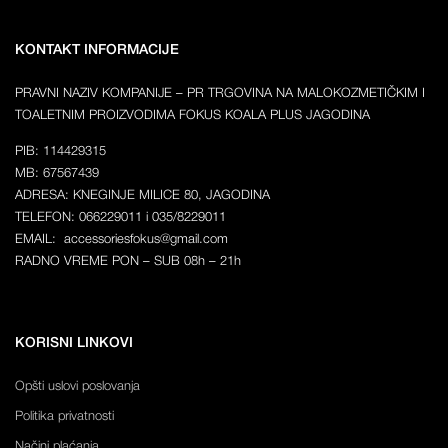
KONTAKT INFORMACIJE
PRAVNI NAZIV KOMPANIJE – PR TRGOVINA NA MALOKOZMETIČKIM I
TOALETNIM PROIZVODIMA FOKUS KOALA PLUS JAGODINA
PIB: 114429315
MB: 67567439
ADRESA: KNEGINJE MILICE 80, JAGODINA
TELEFON: 066229011 i 035/8229011
EMAIL: accessoriesfokus@gmail.com
RADNO VREME PON – SUB 08h – 21h
KORISNI LINKOVI
Opšti uslovi poslovanja
Politika privatnosti
Načini plaćanja