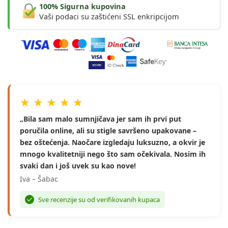
100% Sigurna kupovina
Vaši podaci su zaštićeni SSL enkripcijom
★ ★ ★ ★ ★
„Bila sam malo sumnjičava jer sam ih prvi put
poručila online, ali su stigle savršeno upakovane –
bez oštećenja. Naočare izgledaju luksuzno, a okvir je
mnogo kvalitetniji nego što sam očekivala. Nosim ih
svaki dan i još uvek su kao nove!
Iva – Šabac
Sve recenzije su od verifikovanih kupaca