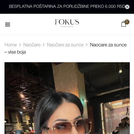
BESPLATNA POŠTARINA ZA PORUDŽBINE PREKO 6.000 RSD
0
Home
Naočare
Naočare za sunce
Naocare za sunce
– vise boja