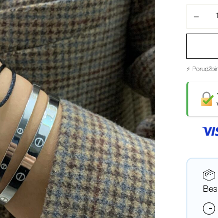
⚡ Porudžbin
Bes