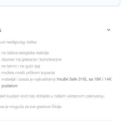
s
 od nerđajućeg čelika
ne izaziva alergijske reakcije
otporan na grebanje i korodiranjne
ne tamni i ne gubi sjaj
možete nositi prilikom kupanja
materijal i izrada je najkvalitetniji
hiruški čelik 316L sa 18K i 14K
pozlatom
akit kupljen kod nas dobijate u našem ukrasnom pakovanju;
va je moguća za sve gradove Srbije.