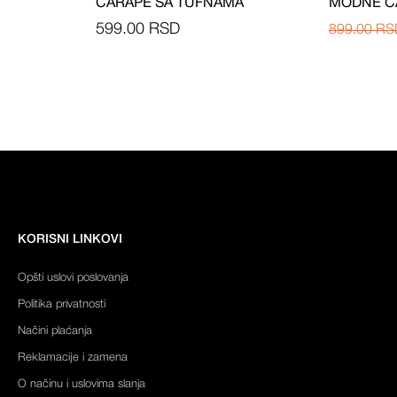
ČARAPE SA TUFNAMA
MODNE Č
599.00
RSD
899.00
RS
KORISNI LINKOVI
Opšti uslovi poslovanja
Politika privatnosti
Načini plaćanja
Reklamacije i zamena
O načinu i uslovima slanja