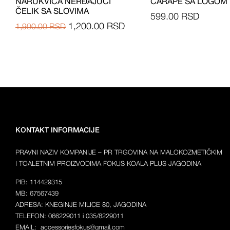
NARUKVICA NERĐAJUĆI
ČARAPE SA LOGOM
ČELIK SA SLOVIMA
599.00
RSD
1,200.00
RSD
1,900.00
RSD
KONTAKT INFORMACIJE
PRAVNI NAZIV KOMPANIJE – PR TRGOVINA NA MALOKOZMETIČKIM
I TOALETNIM PROIZVODIMA FOKUS KOALA PLUS JAGODINA
PIB: 114429315
MB: 67567439
ADRESA: KNEGINJE MILICE 80, JAGODINA
TELEFON: 066229011 i 035/8229011
EMAIL: accessoriesfokus@gmail.com