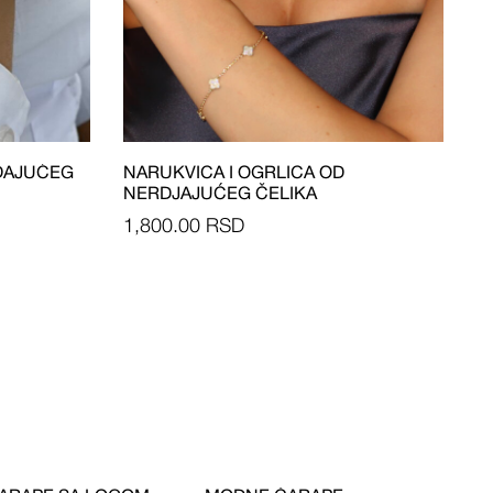
ĐAJUĆEG
NARUKVICA I OGRLICA OD
NERDJAJUĆEG ČELIKA
1,800.00
RSD