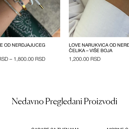
E OD NERDJAJUCEG
LOVE NARUKVICA OD NER
ČELIKA – VIŠE BOJA
RSD
–
1,800.00
RSD
1,200.00
RSD
Nedavno Pregledani Proizvodi
-37%