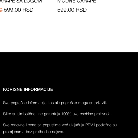
ARAPE SA LOGOM
MODNE ČARAPE
599.00
RSD
599.00
RSD
D
KORISNE INFORMACIJE
Sve pogrešne informacije i ostale pogreške mogu se prijaviti.
Slike su simbolične i ne garantuju 100% sve osobine proizvoda.
Sve redovne i cene sa popustima već uključuju PDV i podložne su
promjenama bez prethodne najave.