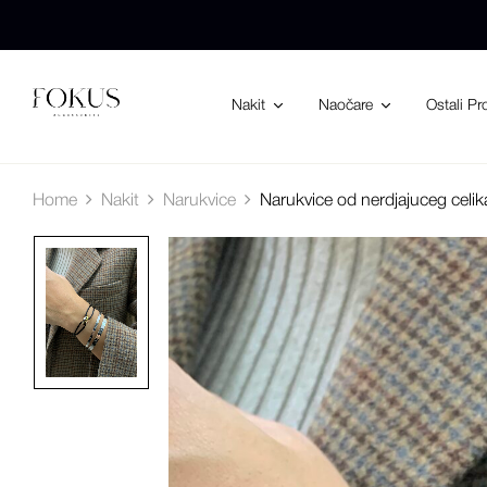
Nakit
Naočare
Ostali Pr
Home
Nakit
Narukvice
Narukvice od nerdjajuceg celik