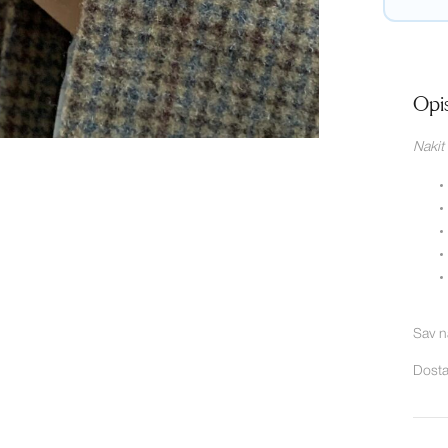
Opi
Nakit
Sav n
Dosta