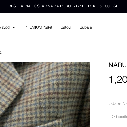
BESPLATNA POŠTARINA ZA PORUDŽBINE PREKO 6.000 RSD
PREMIUM Nakit
Satovi
Šubare
oizvodi
a
NARU
1,2
Odabir N