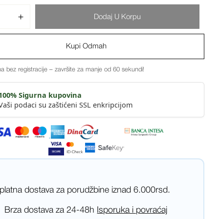
Dodaj U Korpu
Kupi Odmah
a bez registracije – završite za manje od 60 sekundi!
100% Sigurna kupovina
Vaši podaci su zaštićeni SSL enkripcijom
platna dostava za porudžbine iznad 6.000rsd.
Brza dostava za 24-48h
Isporuka i povraćaj