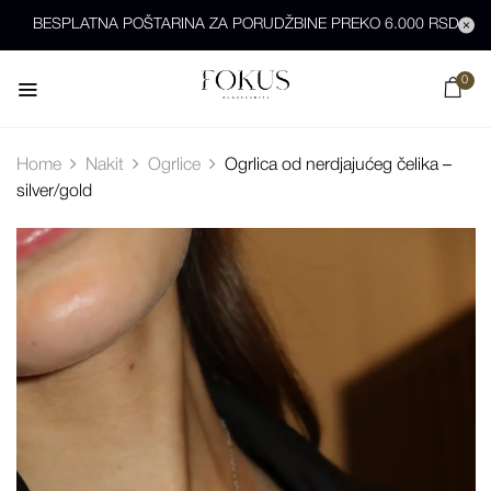
BESPLATNA POŠTARINA ZA PORUDŽBINE PREKO 6.000 RSD
0
Home
Nakit
Ogrlice
Ogrlica od nerdjajućeg čelika –
silver/gold