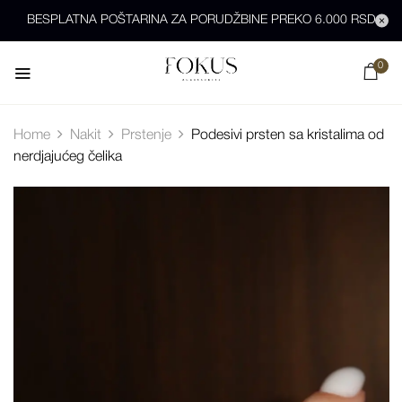
BESPLATNA POŠTARINA ZA PORUDŽBINE PREKO 6.000 RSD
0
Home
Nakit
Prstenje
Podesivi prsten sa kristalima od
nerdjajućeg čelika