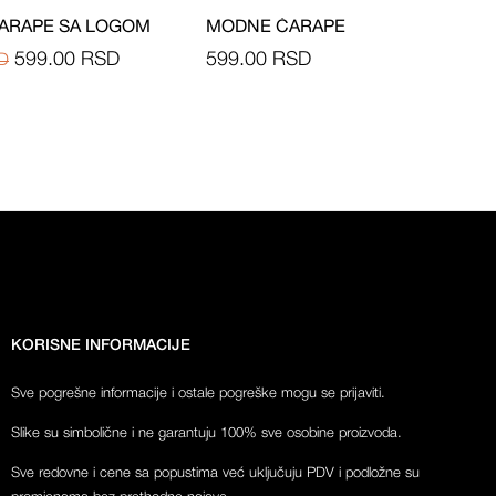
ARAPE SA LOGOM
MODNE ČARAPE
599.00
RSD
599.00
RSD
D
KORISNE INFORMACIJE
Sve pogrešne informacije i ostale pogreške mogu se prijaviti.
Slike su simbolične i ne garantuju 100% sve osobine proizvoda.
Sve redovne i cene sa popustima već uključuju PDV i podložne su