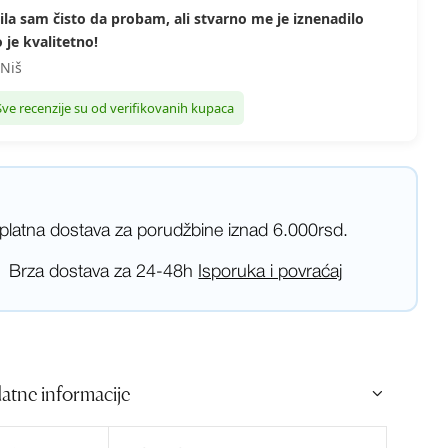
ila sam čisto da probam, ali stvarno me je iznenadilo
 je kvalitetno!
 Niš
Sve recenzije su od verifikovanih kupaca
platna dostava za porudžbine iznad 6.000rsd.
Brza dostava za 24-48h
Isporuka i povraćaj
atne informacije