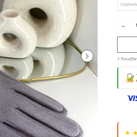
⚡ Porudžbin
★ 