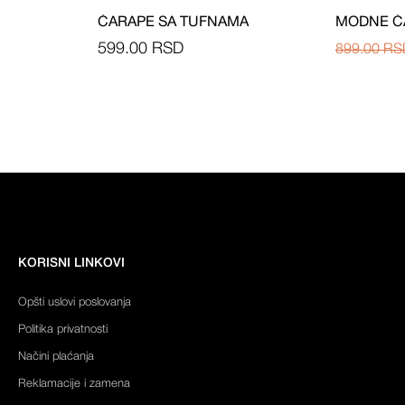
-37%
ČARAPE SA TUFNAMA
MODNE Č
599.00
RSD
899.00
RS
KORISNI LINKOVI
Opšti uslovi poslovanja
Politika privatnosti
Načini plaćanja
Reklamacije i zamena