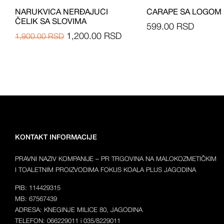
NARUKVICA NERĐAJUĆI
ČARAPE SA LOGOM
ČELIK SA SLOVIMA
599.00
RSD
1,200.00
RSD
1,900.00
RSD
KONTAKT INFORMACIJE
PRAVNI NAZIV KOMPANIJE – PR TRGOVINA NA MALOKOZMETIČKIM
I TOALETNIM PROIZVODIMA FOKUS KOALA PLUS JAGODINA
PIB: 114429315
MB: 67567439
ADRESA: KNEGINJE MILICE 80, JAGODINA
TELEFON: 066229011 i 035/8229011