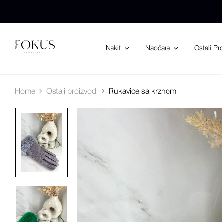
Nakit
Naočare
Ostali Pr
Home
Ostali proizvodi
Rukavice sa krznom