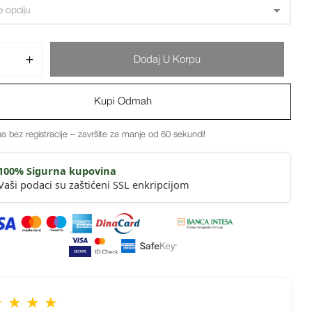
Dodaj U Korpu
Kupi Odmah
a bez registracije – završite za manje od 60 sekundi!
100% Sigurna kupovina
Vaši podaci su zaštićeni SSL enkripcijom
★ ★ ★ ★