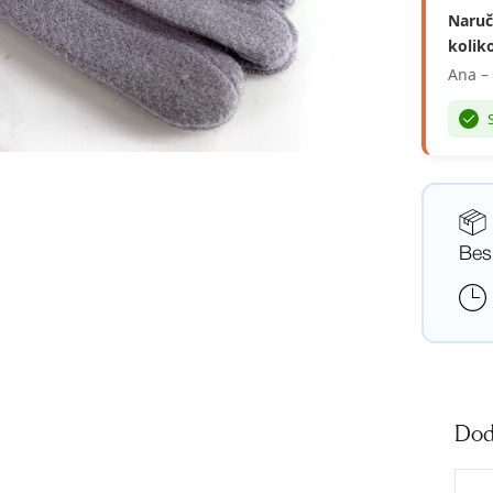
Naruč
koliko
Ana –
Bes
Dod