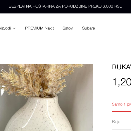
BESPLATNA POŠTARINA ZA PORUDŽBINE PREKO 6.000 RSD
PREMIUM Nakit
Satovi
Šubare
oizvodi
RUKA
1,2
Samo
1 pr
Boja