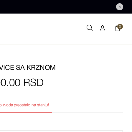
0
VICE SA KRZNOM
00.00
RSD
oizvoda
preostalo na stanju!