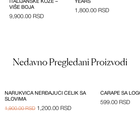
ITALIJANSKE KOŽE –
YEARS
VIŠE BOJA
1,800.00
RSD
9,900.00
RSD
Nedavno Pregledani Proizvodi
NARUKVICA NERĐAJUĆI ČELIK SA
ČARAPE SA LO
SLOVIMA
599.00
RSD
1,200.00
RSD
1,900.00
RSD