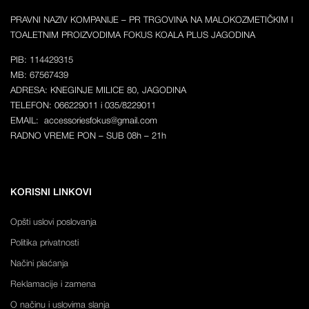
PRAVNI NAZIV KOMPANIJE – PR TRGOVINA NA MALOKOZMETIČKIM I
TOALETNIM PROIZVODIMA FOKUS KOALA PLUS JAGODINA
PIB: 114429315
MB: 67567439
ADRESA: KNEGINJE MILICE 80, JAGODINA
TELEFON: 066229011 i 035/8229011
EMAIL: accessoriesfokus@gmail.com
RADNO VREME PON – SUB 08h – 21h
KORISNI LINKOVI
Opšti uslovi poslovanja
Politika privatnosti
Načini plaćanja
Reklamacije i zamena
O načinu i uslovima slanja