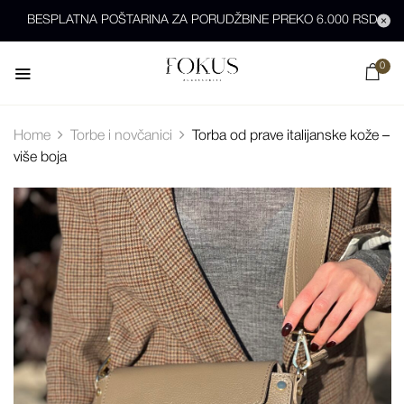
BESPLATNA POŠTARINA ZA PORUDŽBINE PREKO 6.000 RSD
0
Home
Torbe i novčanici
Torba od prave italijanske kože –
više boja