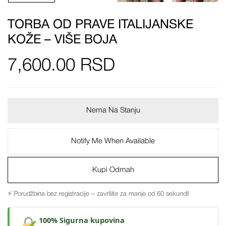
TORBA OD PRAVE ITALIJANSKE
KOŽE – VIŠE BOJA
7,600.00
RSD
Nema Na Stanju
Notify Me When Available
Kupi Odmah
⚡ Porudžbina bez registracije – završite za manje od 60 sekundi!
100% Sigurna kupovina