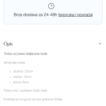
Brza dostava za 24-48h
Isporuka i povraćaj
Opis
Torba od prave italijanske kože
dimenzije torbe
dužina: 23cm
visina: 15cm
širina:
8cm
Torba ima i podesivi kožni kais
Dostava je moguća za sve gradove Srbije.