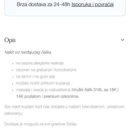
Brza dostava za 24-48h
Isporuka i povraćaj
Opis
Nakit od nerđajućeg čelika
ne izaziva alergijske reakcije
otporan na grebanje i korodiranjne
ne tamni i ne gubi sjaj
možete nositi prilikom kupanja
materijal i izrada je najkvalitetniji
hiruški čelik 316L sa 18K i
14K pozlatom i premium cirkonima.
Sav nakit kupljen kod nas dobijate u našem brendiranom, ukrasnom
pakovanju.
Dostava je moguća za sve gradove Srbije.