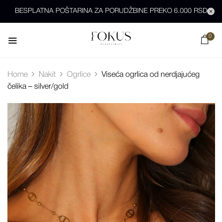
BESPLATNA POŠTARINA ZA PORUDŽBINE PREKO 6.000 RSD
0
Home
Nakit
Ogrlice
Viseća ogrlica od nerdjajućeg
čelika – silver/gold